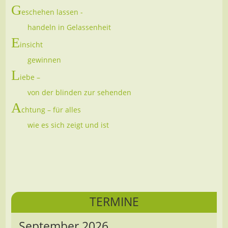
G
eschehen lassen -
handeln in Gelassenheit
E
insicht
gewinnen
L
iebe –
von der blinden zur sehenden
A
chtung – für alles
wie es sich zeigt und ist
TERMINE
September 2026