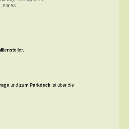
g, 93053
Office 365
Outlook Live
iensteller.
arage
und
zum Parkdeck
ist über die