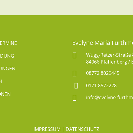
Evelyne Maria Furthm
ERMINE

Wugg-Retzer-Straße 
LDUNG
84066 Pfaffenberg / 
LUNGEN

08772 8029445
H

0171 8572228
ONEN

info@evelyne-furthm
IMPRESSUM
|
DATENSCHUTZ