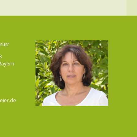
eier
8
Bayern
eier.de